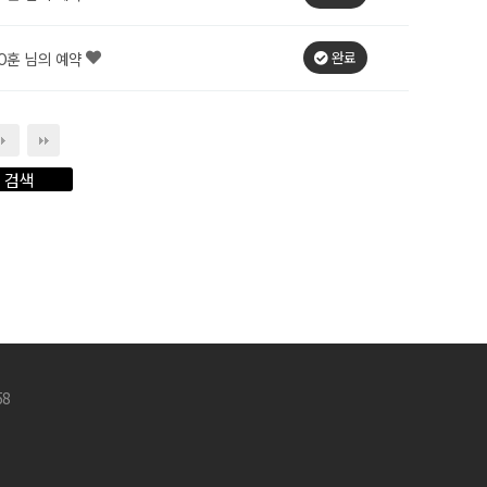
완료
O훈 님의 예약
58