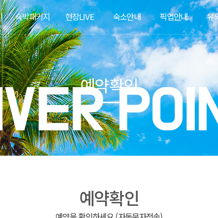
지
숙박패키지
현장LIVE
숙소안내
픽업안내
유
예약확인
예약확인
예약을 확인하세요 (자동문자전송)