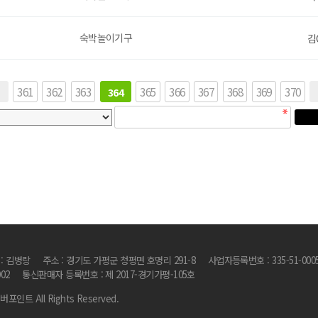
숙박놀이기구
김
끝
361
362
363
365
366
367
368
369
370
364
 : 김병랑
주소 : 경기도 가평군 청평면 호명리 291-8
사업자등록번호 : 335-51-000
002
통신판매자 등록번호 : 제 2017-경기가평-105호
리버포인트 All Rights Reserved.