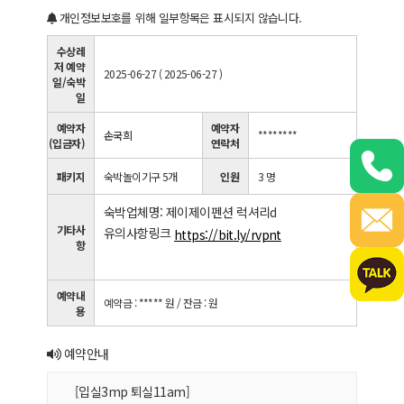
개인정보보호를 위해 일부항목은 표시되지 않습니다.
수상레
저 예약
2025-06-27 ( 2025-06-27 )
일/숙박
일
예약자
예약자
손국희
********
(입금자)
연락처
패키지
숙박놀이기구 5개
인원
3 명
숙박업체명: 제이제이펜션 럭셔리d
기타사
유의사항링크
https://bit.ly/rvpnt
항
예약내
예약금 : ***** 원
/ 잔금 : 원
용
예약안내
[입실3mp 퇴실11am]