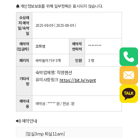
개인정보보호를 위해 일부항목은 표시되지 않습니다.
수상레
저 예약
2025-08-09 ( 2025-08-09 )
일/숙박
일
예약자
예약자
조하영
********
(입금자)
연락처
패키지
숙박놀이기구 5개
인원
3 명
숙박업체명: 직영펜션
기타사
유의사항링크
https://bit.ly/rvpnt
항
예약내
예약금 : ***** 원
/ 잔금 : 원
용
예약안내
[입실3mp 퇴실11am]