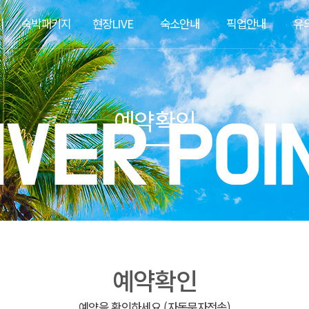
지
숙박패키지
현장LIVE
숙소안내
픽업안내
유
예약확인
예약확인
예약을 확인하세요 (자동문자전송)