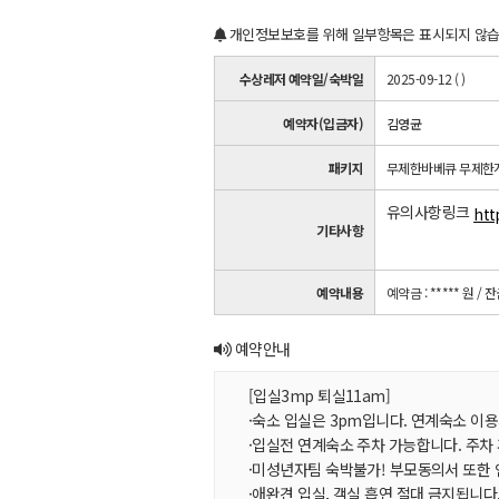
개인정보보호를 위해 일부항목은 표시되지 않습
수상레저 예약일/숙박일
2025-09-12 ( )
예약자(입금자)
김영균
패키지
무제한바베큐 무제한
유의사항링크
htt
기타사항
예약내용
예약금 : ***** 원
/ 잔
예약안내
[입실3mp 퇴실11am]
·숙소 입실은 3pm입니다. 연계숙소 이용
·입실전 연계숙소 주차 가능합니다. 주차
·미성년자팀 숙박불가! 부모동의서 또한 
·애완견 입실, 객실 흡연 절대 금지됩니다