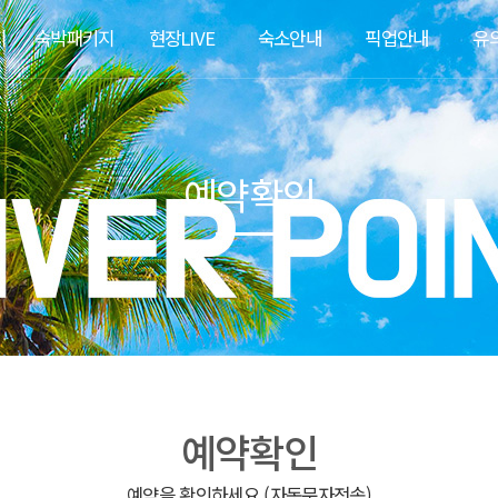
지
숙박패키지
현장LIVE
숙소안내
픽업안내
유
예약확인
예약확인
예약을 확인하세요 (자동문자전송)