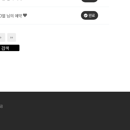
완료
O열 님의 예약
58