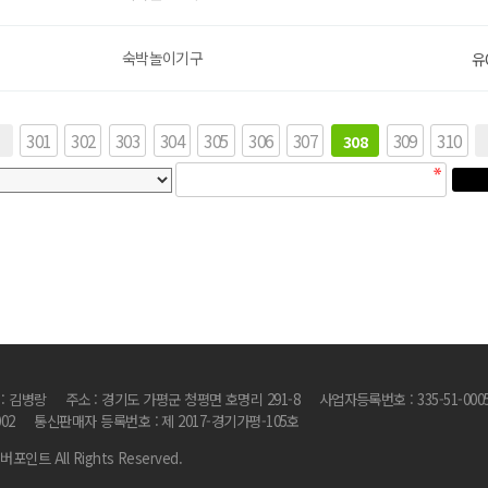
숙박놀이기구
유
끝
301
302
303
304
305
306
307
309
310
308
 : 김병랑
주소 : 경기도 가평군 청평면 호명리 291-8
사업자등록번호 : 335-51-000
002
통신판매자 등록번호 : 제 2017-경기가평-105호
리버포인트 All Rights Reserved.