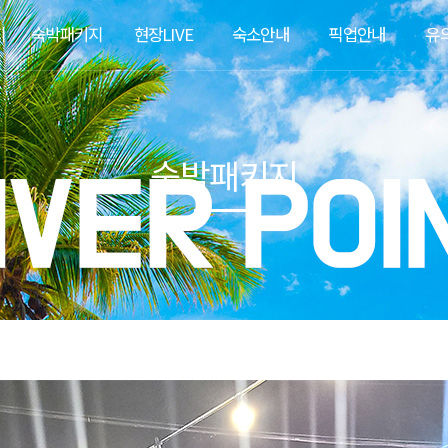
지
숙박패키지
현장LIVE
숙소안내
픽업안내
유
숙박패키지