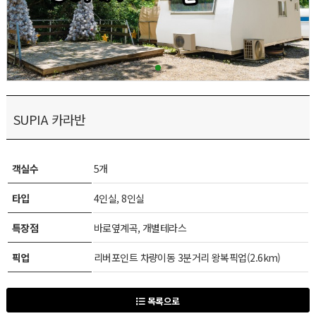
SUPIA 카라반
객실수
5개
타입
4인실, 8인실
특장점
바로옆계곡, 개별테라스
픽업
리버포인트 차량이동 3분거리 왕복픽업(2.6km)
목록으로